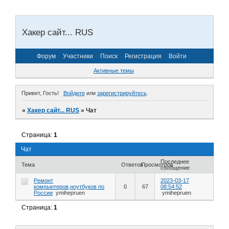
Хакер сайт... RUS
Форум
Участники
Поиск
Регистрация
Войти
Активные темы
Привет, Гость!
Войдите
или
зарегистрируйтесь
.
»
Хакер сайт... RUS
»
Чат
Страница:
1
Чат
Последнее
Тема
Ответов
Просмотров
сообщение
Ремонт
2023-03-17
компьютеров,ноутбуков по
0
67
08:54:52
России
ymihepruen
ymihepruen
Страница:
1